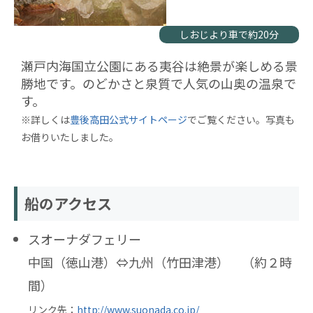
しおじより車で約20分
瀬戸内海国立公園にある夷谷は絶景が楽しめる景
勝地です。のどかさと泉質で人気の山奥の温泉で
す。
※詳しくは
豊後高田公式サイトページ
でご覧ください。写真も
お借りいたしました。
船のアクセス
スオーナダフェリー
中国（徳山港）⇔九州（竹田津港） （約２時
間）
リンク先：
http://www.suonada.co.jp/